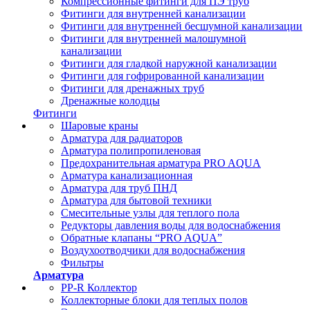
Компрессионные фитинги для ПЭ труб
Фитинги для внутренней канализации
Фитинги для внутренней бесшумной канализации
Фитинги для внутренней малошумной
канализации
Фитинги для гладкой наружной канализации
Фитинги для гофрированной канализации
Фитинги для дренажных труб
Дренажные колодцы
Фитинги
Шаровые краны
Арматура для радиаторов
Арматура полипропиленовая
Предохранительная арматура PRO AQUA
Арматура канализационная
Арматура для труб ПНД
Арматура для бытовой техники
Смесительные узлы для теплого пола
Редукторы давления воды для водоснабжения
Обратные клапаны “PRO AQUA”
Воздухоотводчики для водоснабжения
Фильтры
Арматура
PP-R Коллектор
Коллекторные блоки для теплых полов