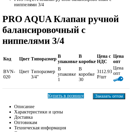
ниппелями 3/4
PRO AQUA Клапан ручной
балансировочный с
ниппелями 3/4
В
В
Цена с
Цена
Код
Цвет
Типоразмер
упаковке
коробке
НДС
опт
Цена
В
В
BVN-
Цвет
Типоразмер
3112.93
опт
упаковке
коробке
020
3/4"
Р/шт
1
30
Купить в розницу
Заказать оптом
Описание
Характеристики и цены
Доставка
Оптовикам
Техническая информация