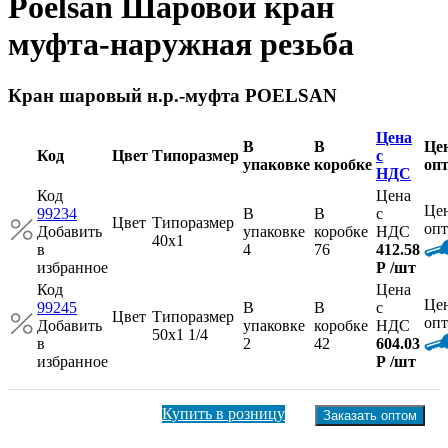
Poelsan Шаровой кран
муфта-наружная резьба
Кран шаровый н.р.-муфта POELSAN
Цена
В
В
Це
Код
Цвет
Типоразмер
с
упаковке
коробке
оп
НДС
Код
Цена
Це
99234
В
В
с
Цвет
Типоразмер
опт
Добавить
упаковке
коробке
НДС
40x1
в
4
76
412.58
избранное
Р
/шт
Код
Цена
Це
99245
В
В
с
Цвет
Типоразмер
опт
Добавить
упаковке
коробке
НДС
50x1 1/4
в
2
42
604.03
избранное
Р
/шт
Купить в розницу
Заказать оптом