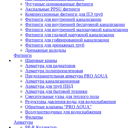
Чугунные оцинкованные фитинги
Аксиальные PPSU фитинги
Компрессионные фитинги для ПЭ труб
Фитинги для внутренней канализации
Фитинги для внутренней бесшумной канализации
Фитинги для внутренней малошумной канализации
Фитинги для гладкой наружной канализации
Фитинги для гофрированной канализации
Фитинги для дренажных труб
Дренажные колодцы
Фитинги
Шаровые краны
Арматура для радиаторов
Арматура полипропиленовая
Предохранительная арматура PRO AQUA
Арматура канализационная
Арматура для труб ПНД
Арматура для бытовой техники
Смесительные узлы для теплого пола
Редукторы давления воды для водоснабжения
Обратные клапаны “PRO AQUA”
Воздухоотводчики для водоснабжения
Фильтры
Арматура
PP-R Коллектор