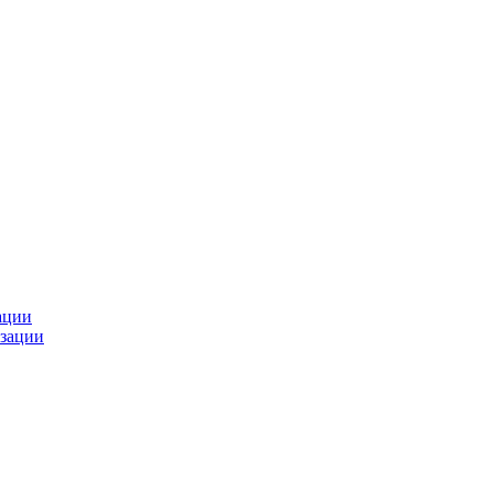
ации
зации