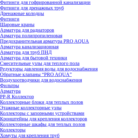
Фитинги для гофрированной канализации
Фитинги для дренажных труб
Дренажные колодцы
Фитинги
Шаровые краны
Арматура для радиаторов
Арматура полипропиленовая
Предохранительная арматура PRO AQUA
Арматура канализационная
Арматура для труб ПНД
Арматура для бытовой техники
Смесительные узлы для теплого пола
Редукторы давления воды для водоснабжения
Обратные клапаны “PRO AQUA”
Воздухоотводчики для водоснабжения
Фильтры
Арматура
PP-R Коллектор
Коллекторные блоки для теплых полов
Этажные коллекторные узлы
Коллекторы с запорными устройствами
Кронштейны для крепления коллекторов
Коллекторные шкафы для теплых полов
Коллекторы
Хомуты для крепления труб