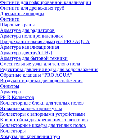
Фитинги для гофрированной канализации
Фитинги для дренажных труб
Дренажные колодцы
Фитинги
Шаровые краны
Арматура для радиаторов
Арматура полипропиленовая
Предохранительная арматура PRO AQUA
Арматура канализационная
Арматура для труб ПНД
Арматура для бытовой техники
Смесительные узлы для теплого пола
Редукторы давления воды для водоснабжения
Обратные клапаны “PRO AQUA”
Воздухоотводчики для водоснабжения
Фильтры
Арматура
PP-R Коллектор
Коллекторные блоки для теплых полов
Этажные коллекторные узлы
Коллекторы с запорными устройствами
Кронштейны для крепления коллекторов
Коллекторные шкафы для теплых полов
Коллекторы
Хомуты для крепления труб